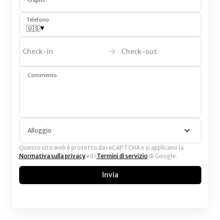
Telefono
▾
🇺🇸
Check-in
Check-out
Commento
Alloggio
Questo sito web è protetto da reCAPTCHA e si applicano la
Normativa sulla privacy
ed i
Termini di servizio
di Google.
Invia